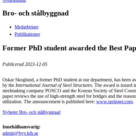
Avdelningar
Bro- och stålbyggnad
Medarbetare
Publikationer
Former PhD student awarded the Best Pap
Publicerad 2023-12-05
Oskar Skoglund, a former PhD student at our department, has been a
by the
International Journal of Steel Structures
. The award is issued i
steelmaking company POSCO and the Korean Society of Steel Const
paper reviews the use of high-strength steel for bridges and the reason
utilization. The announcement is published here:
www.springer.com
.
Nyheter Bro- och stålbyggnad
Innehållsansvarig:
admin@byv.kth.se