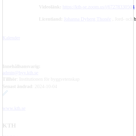
Videolänk:
https://kth-se.zoom.us/j/67278330504
Licentiand:
Johanna Dyberg Thonée
, Jord- och
Kalender
Innehållsansvarig:
admin@byv.kth.se
Tillhör
: Institutionen för byggvetenskap
Senast ändrad
:
2024-10-04
www.kth.se
KTH