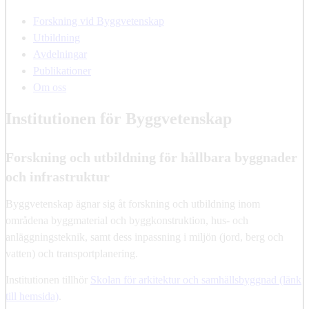
Forskning vid Byggvetenskap
Utbildning
Avdelningar
Publikationer
Om oss
Institutionen för Byggvetenskap
Forskning och utbildning för hållbara byggnader
och infrastruktur
Byggvetenskap ägnar sig åt forskning och utbildning inom
områdena byggmaterial och byggkonstruktion, hus- och
anläggningsteknik, samt dess inpassning i miljön (jord, berg och
vatten) och transportplanering.
Institutionen tillhör
Skolan för arkitektur och samhällsbyggnad (länk
till hemsida)
.