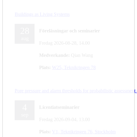
Buildings as Living Systems
28
Föreläsningar och seminarier
aug
Fredag 2026-08-28,
14.00
Medverkande:
Qian Wang
Plats:
W25, Teknikringen 78
Pore pressure and alarm thresholds for probabilistic assessment o
4
Licentiatseminarier
sep
Fredag 2026-09-04,
13.00
Plats:
V1, Teknikringen 76, Stockholm