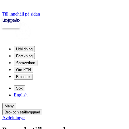
Till innehåll på sidan
Logga in
kth.se
Utbildning
Forskning
Samverkan
Om KTH
Bibliotek
Sök
English
Meny
Bro- och stålbyggnad
Avdelningar