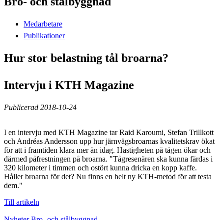
Bro- och stålbyggnad
Medarbetare
Publikationer
Hur stor belastning tål broarna?
Intervju i KTH Magazine
Publicerad 2018-10-24
I en intervju med KTH Magazine tar Raid Karoumi, Stefan Trillkott
och Andréas Andersson upp hur järnvägsbroarnas kvalitetskrav ökat
för att i framtiden klara mer än idag. Hastigheten på tågen ökar och
därmed påfrestningen på broarna. "Tågresenären ska kunna färdas i
320 kilometer i timmen och ostört kunna dricka en kopp kaffe.
Håller broarna för det? Nu finns en helt ny KTH-metod för att testa
dem."
Till artikeln
Nyheter Bro- och stålbyggnad