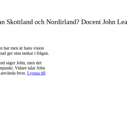
llan Skottland och Nordirland? Docent John Le
n har men är hans vision
ad ger sina tankar i frågan.
and säger John, men det
npunkt. Vidare talar John
ll använda bron.
Lyssna till