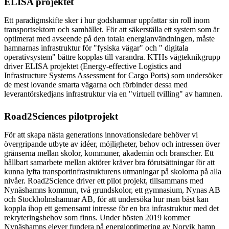
ELISA projektet
Ett paradigmskifte sker i hur godshamnar uppfattar sin roll inom
transportsektorn och samhället. För att säkerställa ett system som är
optimerat med avseende på den totala energianvändningen, måste
hamnarnas infrastruktur för "fysiska vägar" och " digitala
operativsystem" bättre kopplas till varandra. KTHs vägteknikgrupp
driver ELISA projektet (Energy-effective Logistics and
Infrastructure Systems Assessment for Cargo Ports) som undersöker
de mest lovande smarta vägarna och förbinder dessa med
leverantörskedjans infrastruktur via en "virtuell tvilling" av hamnen.
Road2Sciences pilotprojekt
För att skapa nästa generations innovationsledare behöver vi
övergripande utbyte av idéer, möjligheter, behov och intressen över
gränserna mellan skolor, kommuner, akademin och branscher. Ett
hållbart samarbete mellan aktörer kräver bra förutsättningar för att
kunna lyfta transportinfrastrukturens utmaningar på skolorna på alla
nivåer. Road2Science driver ett pilot projekt, tillsammans med
Nynäshamns kommun, två grundskolor, ett gymnasium, Nynas AB
och Stockholmshamnar AB, för att undersöka hur man bäst kan
koppla ihop ett gemensamt intresse för en bra infrastruktur med det
rekryteringsbehov som finns. Under hösten 2019 kommer
Nynäshamns elever fundera på energioptimering av Norvik hamn