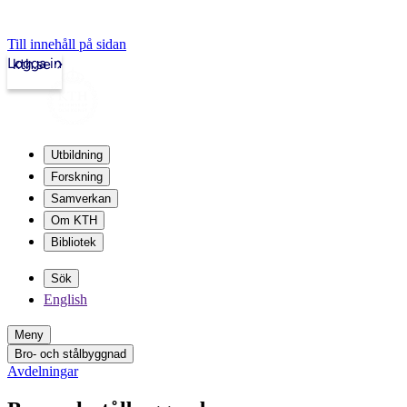
Till innehåll på sidan
Logga in
kth.se
Utbildning
Forskning
Samverkan
Om KTH
Bibliotek
Sök
English
Meny
Bro- och stålbyggnad
Avdelningar