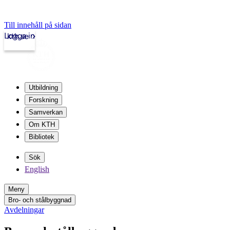
Till innehåll på sidan
Logga in
kth.se
Utbildning
Forskning
Samverkan
Om KTH
Bibliotek
Sök
English
Meny
Bro- och stålbyggnad
Avdelningar