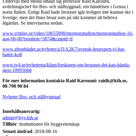
I intervju med media uttalar sig professor Raid Karoumi,
avdelningschef för Bro- och stålbyggnad, om händelsen i Genua i
norra Italien. Enligt Raid hade broraset igår troligen inte kunnat ske i
Sverige, men det finns broar som på sikt kommer att behöva
åtgärdas. Se intervjuerna nedan.
www.svtplay.se/video/18655098/morgonstudion/morgonstudion-16-
aug-06-00?position=5874&cmpid=d
www.aftonbladet.se/nyheter/a/J1A2K7/svensk-broexpert-vi-har-
battre-koll
www.tv4.se/nyheterna/klipp/forskaren-om-broraset-det-kan-hända-
igen-10995068
För mer information kontakta Raid Karoumi: raidk@kth.se,
08-790 90 84
Nyheter Bro- och stålbyggnad
Innehållsansvarig:
admin@byv.kth.se
Tillhör
: Institutionen för byggvetenskap
Senast ändrad
:
2018-08-16