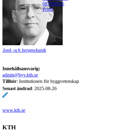
08790
6016
Profil
Jord- och bergmekanik
Innehållsansvarig:
admin@byv.kth.se
Tillhör
: Institutionen för byggvetenskap
Senast ändrad
:
2025-08-26
www.kth.se
KTH