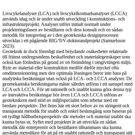
Livscykelanalyser (LCA) och livscykelkostnadsanalyser (LCCA)
används idag och är under snabb utveckling i konstruktions- och
infrastrukturprojekt. Analyser utförs initialt normalt under
projekteringsfasen av beställaren och dess konsult och en sådan
metodik för integrering av i den geotekniska designprocessen
utvecklas i ett pågående BIG/TrV-doktorandprojekt (Samuelsson
2023).
Geoteknik är dock förenligt med betydande osäkerheter relaterade
till främst undergrundens beskaffenhet och materialegenskaper som
också kan förändras på grund av en förändring i omgivningen miljö.
Byte av material eller konstruktion medför därför mycket ofta
omdimensionering men den optimala lösningen beror inte bara på
analytiska beräkningar utan också på LCA- och LCCA analyser. De
geomekaniska beräkningarna måste således utföras i ett samspel med
LCA och LCCA. För att rationellt och snabbt kunna göra denna typ
av interaktiva beräkningar bör även LCA och LCCA utföras av
geoteknikern med stöd av miljöspecialist som arbetar med ett
bredare perspektiv. Det finns här ett stort behov av en stringent och
transparant metodik för snabb och enkel beslutsgång som baseras på
ett tydligt hållbarhetsperspektiv där metoder och material snabbt ska
kunna bytas ut. Syftet med projektet är att utveckla en sådan
metodik där entreprenör och beställaren tillsammans ska kunna
använda metodiken för att på ett snabbt rationellt och transparant sätt