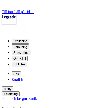
Till innehåll på sidan
Logga in
kth.se
Utbildning
Forskning
Samverkan
Om KTH
Bibliotek
Sök
English
Meny
Forskning
Jord- och bergmekanik