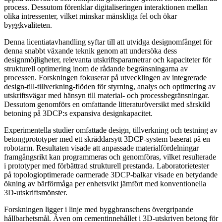
process. Dessutom förenklar digitaliseringen interaktionen mellan
olika intressenter, vilket minskar mänskliga fel och ökar
byggkvaliteten.
Denna licentiatavhandling syftar till att utvidga designomfånget för
denna snabbt växande teknik genom att undersöka dess
designmöjligheter, relevanta utskriftsparametrar och kapaciteter för
strukturell optimering inom de rådande begränsningarna av
processen. Forskningen fokuserar på utvecklingen av integrerade
design-till-tillverkning-flöden för styrning, analys och optimering av
utskriftsvägar med hänsyn till material- och processbegränsningar.
Dessutom genomförs en omfattande litteraturöversikt med särskild
betoning på 3DCP:s expansiva designkapacitet.
Experimentella studier omfattade design, tillverkning och testning av
betongprototyper med ett skräddarsytt 3DCP-system baserat på en
robotarm. Resultaten visade att anpassade materialfördelningar
framgångsrikt kan programmeras och genomföras, vilket resulterade
i prototyper med förbättrad strukturell prestanda. Laboratorietester
på topologioptimerade oarmerade 3DCP-balkar visade en betydande
ökning av bärförmåga per enhetsvikt jämfört med konventionella
3D-utskriftsmönster.
Forskningen ligger i linje med byggbranschens övergripande
hållbarhetsmål. Även om cementinnehållet i 3D-utskriven betong för