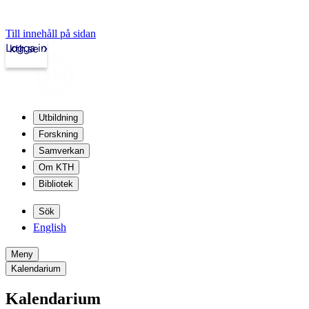
Till innehåll på sidan
Logga in
kth.se
Utbildning
Forskning
Samverkan
Om KTH
Bibliotek
Sök
English
Meny
Kalendarium
Kalendarium