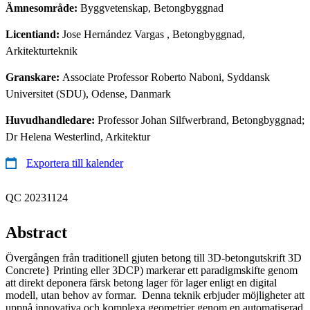
Ämnesområde:
Byggvetenskap, Betongbyggnad
Licentiand:
Jose Hernández Vargas
, Betongbyggnad,
Arkitekturteknik
Granskare:
Associate Professor Roberto Naboni, Syddansk
Universitet (SDU), Odense, Danmark
Huvudhandledare:
Professor Johan Silfwerbrand, Betongbyggnad;
Dr Helena Westerlind, Arkitektur
Exportera till kalender
QC 20231124
Abstract
Övergången från traditionell gjuten betong till 3D-betongutskrift 3D
Concrete} Printing eller 3DCP) markerar ett paradigmskifte genom
att direkt deponera färsk betong lager för lager enligt en digital
modell, utan behov av formar. Denna teknik erbjuder möjligheter att
uppnå innovativa och komplexa geometrier genom en automatiserad