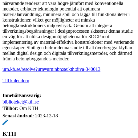
närvarande tenderar att vara högre jämfört med konventionella
metoder, erbjuder teknologin potential att optimera
materialanvändning, minimera spill och lägga till funktionaliteter i
konstruktioner, vilket ger möjligheter att minska
betongkonstruktioners miljöavtryck. Genom att integrera
tillverkningsbegränsningar i designprocessen skisserar denna studie
en väg för att utöka designmöjligheterna för 3DCP mot
implementering av material-effektiva konstruktioner med varierande
egenskaper. Slutligen bidrar denna studie till att överbrygga klyftan
mellan digital design och digitala tillverkningsmetoder, och därmed
främja betongbyggandets metoder.
urn.kb.se/resolve?urn=urn:nbn:se:kth:diva-340013
Till kalendern
Innehållsansvarig:
biblioteket@kth.se
Tillhör
: Om KTH
Senast ändrad
:
2023-12-18
KTH