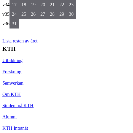
v34
17
18
19
20
21
22
23
v35
24
25
26
27
28
29
30
v36
31
Lista resten av året
KTH
Utbildning
Forskning
Samverkan
Om KTH
Student på KTH
Alumni
KTH Intranät