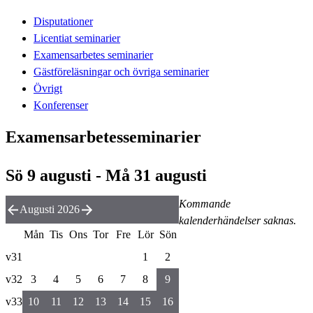
Disputationer
Licentiat seminarier
Examensarbetes seminarier
Gästföreläsningar och övriga seminarier
Övrigt
Konferenser
Examensarbetesseminarier
Sö 9 augusti - Må 31 augusti
Kommande
Augusti 2026
kalenderhändelser saknas.
Mån
Tis
Ons
Tor
Fre
Lör
Sön
v31
1
2
v32
3
4
5
6
7
8
9
v33
10
11
12
13
14
15
16