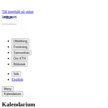
Till innehåll på sidan
Logga in
kth.se
Utbildning
Forskning
Samverkan
Om KTH
Bibliotek
Sök
English
Meny
Kalendarium
Kalendarium