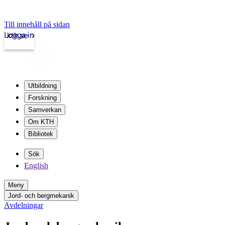
Till innehåll på sidan
Logga in
kth.se
Utbildning
Forskning
Samverkan
Om KTH
Bibliotek
Sök
English
Meny
Jord- och bergmekanik
Avdelningar