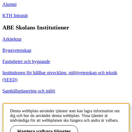
Alumni
KTH Intranät
ABE Skolans Institutioner
Arkitektur
Byggvetenskap
Fastigheter och byggande
Institutionen för hållbar utveckling, miljövetenskap och teknik
(SEED)
Samhällsplanering och miljö
Kontakt
Denna webbplats använder tjänster som kan lagra information om
dig och hur du använder denna webbplats. Vissa tjänster är
Institutionen för Byggvetenskap
nödvändiga för att webbplatsen ska fungera och andra är valbara.
Brinellvägen 23
100 44 Stockholm
Hantera valbara tjänster