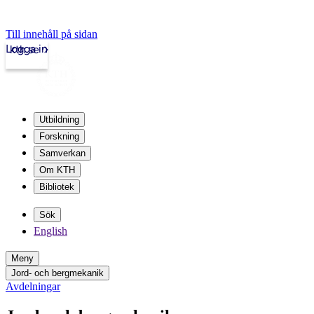
Till innehåll på sidan
Logga in
kth.se
Utbildning
Forskning
Samverkan
Om KTH
Bibliotek
Sök
English
Meny
Jord- och bergmekanik
Avdelningar