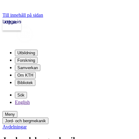
Till innehåll på sidan
Logga in
kth.se
Utbildning
Forskning
Samverkan
Om KTH
Bibliotek
Sök
English
Meny
Jord- och bergmekanik
Avdelningar