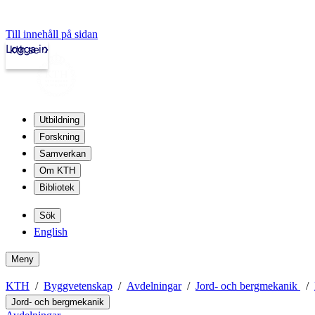
Till innehåll på sidan
Logga in
kth.se
Utbildning
Forskning
Samverkan
Om KTH
Bibliotek
Sök
English
Meny
KTH
Byggvetenskap
Avdelningar
Jord- och bergmekanik
Jord- och bergmekanik