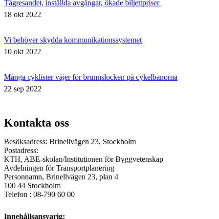
Tågresandet, inställda avgångar, ökade biljettpriser ​
18 okt 2022
Vi behöver skydda kommunikationssystemet
10 okt 2022
Många cyklister väjer för brunnslocken på cykelbanorna
22 sep 2022
Kontakta oss
Besöksadress: Brinellvägen 23, Stockholm
Postadress:
KTH, ABE-skolan/Institutionen för Byggvetenskap
Avdelningen för Transportplanering
Personnamn, Brinellvägen 23, plan 4
100 44 Stockholm
Telefon : 08-790 60 00
Innehållsansvarig: