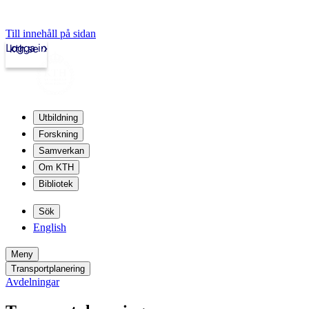
Till innehåll på sidan
Logga in
kth.se
Utbildning
Forskning
Samverkan
Om KTH
Bibliotek
Sök
English
Meny
Transportplanering
Avdelningar