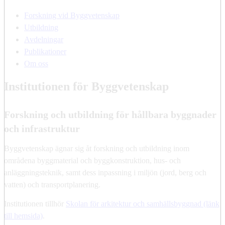
Forskning vid Byggvetenskap
Utbildning
Avdelningar
Publikationer
Om oss
Institutionen för Byggvetenskap
Forskning och utbildning för hållbara byggnader
och infrastruktur
Byggvetenskap ägnar sig åt forskning och utbildning inom
områdena byggmaterial och byggkonstruktion, hus- och
anläggningsteknik, samt dess inpassning i miljön (jord, berg och
vatten) och transportplanering.
Institutionen tillhör
Skolan för arkitektur och samhällsbyggnad (länk
till hemsida)
.