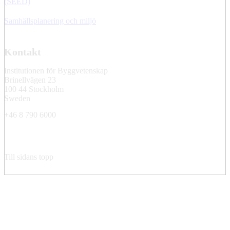
(SEED)
Samhällsplanering och miljö
Kontakt
Institutionen för Byggvetenskap
Brinellvägen 23
100 44 Stockholm
Sweden
+46 8 790 6000
Till sidans topp