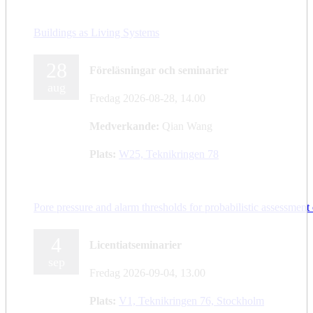
Buildings as Living Systems
28
Föreläsningar och seminarier
aug
Fredag 2026-08-28,
14.00
Medverkande:
Qian Wang
Plats:
W25, Teknikringen 78
Pore pressure and alarm thresholds for probabilistic assessment o
4
Licentiatseminarier
sep
Fredag 2026-09-04,
13.00
Plats:
V1, Teknikringen 76, Stockholm