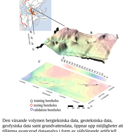
Den växande volymen bergtekniska data, geotekniska data,
geofysiska data samt grundvattendata, öppnar upp möjligheter att
tillämpa avancerad dataanalys i form av självlärande artificiell