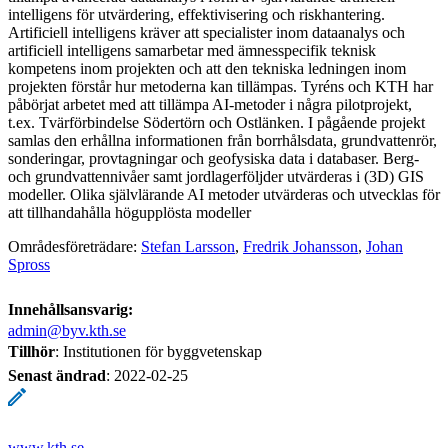
intelligens för utvärdering, effektivisering och riskhantering.
Artificiell intelligens kräver att specialister inom dataanalys och
artificiell intelligens samarbetar med ämnesspecifik teknisk
kompetens inom projekten och att den tekniska ledningen inom
projekten förstår hur metoderna kan tillämpas. Tyréns och KTH har
påbörjat arbetet med att tillämpa AI-metoder i några pilotprojekt,
t.ex. Tvärförbindelse Södertörn och Ostlänken. I pågående projekt
samlas den erhållna informationen från borrhålsdata, grundvattenrör,
sonderingar, provtagningar och geofysiska data i databaser. Berg-
och grundvattennivåer samt jordlagerföljder utvärderas i (3D) GIS
modeller. Olika självlärande AI metoder utvärderas och utvecklas för
att tillhandahålla högupplösta modeller
Områdesföreträdare:
Stefan Larsson
,
Fredrik Johansson
,
Johan
Spross
Innehållsansvarig:
admin@byv.kth.se
Tillhör
: Institutionen för byggvetenskap
Senast ändrad
:
2022-02-25
www.kth.se