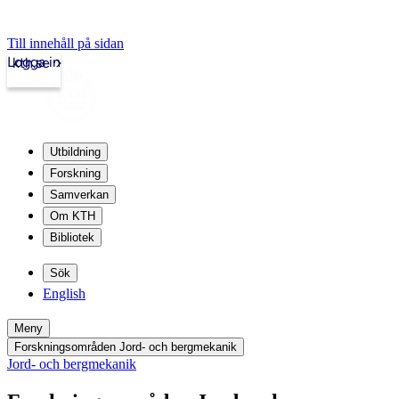
Till innehåll på sidan
Logga in
kth.se
Utbildning
Forskning
Samverkan
Om KTH
Bibliotek
Sök
English
Meny
Forskningsområden Jord- och bergmekanik
Jord- och bergmekanik